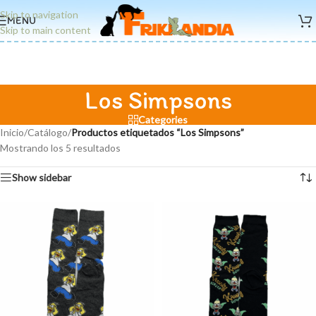
Skip to navigation
MENU
Skip to main content
Los Simpsons
Categories
Inicio
/
Catálogo
/
Productos etiquetados “Los Simpsons”
Mostrando los 5 resultados
Show sidebar