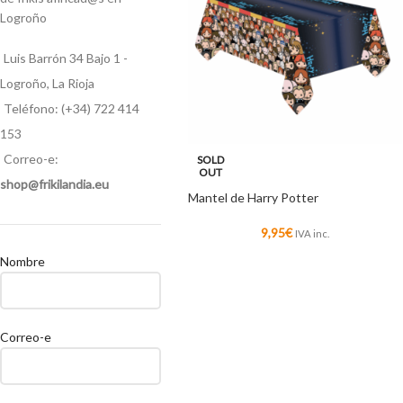
Logroño
Luis Barrón 34 Bajo 1 -
Logroño, La Rioja
Teléfono: (+34) 722 414
153
Correo-e:
SOLD
OUT
shop@frikilandia.eu
Mantel de Harry Potter
9,95
€
IVA inc.
Nombre
Correo-e