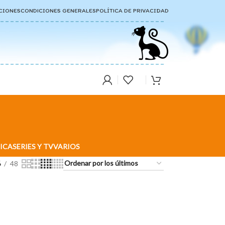
CIONES
CONDICIONES GENERALES
POLÍTICA DE PRIVACIDAD
ICA
SERIES Y TV
VARIOS
6
48