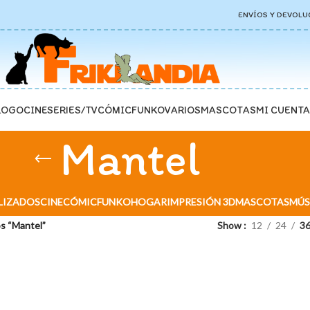
ENVÍOS Y DEVOLU
LOGO
CINE
SERIES/TV
CÓMIC
FUNKO
VARIOS
MASCOTAS
MI CUENTA
Mantel
LIZADOS
CINE
CÓMIC
FUNKO
HOGAR
IMPRESIÓN 3D
MASCOTAS
MÚS
s “Mantel”
Show
12
24
3