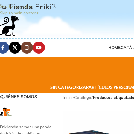
Tu Tienda Friki
Skip to navigation
Skip to main content
HOME
CATÁ
SIN CATEGORIZAR
ARTÍCULOS PERSONA
QUIÉNES SOMOS
Inicio
/
Catálogo
/
Productos etiquetado
Frikilandia somos una panda
de frikis afincad@s en