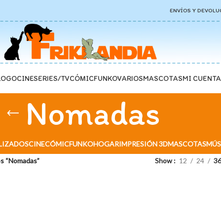
ENVÍOS Y DEVOLU
LOGO
CINE
SERIES/TV
CÓMIC
FUNKO
VARIOS
MASCOTAS
MI CUENTA
Nomadas
LIZADOS
CINE
CÓMIC
FUNKO
HOGAR
IMPRESIÓN 3D
MASCOTAS
MÚS
os “Nomadas”
Show
12
24
3