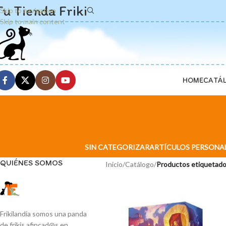
Tu Tienda Friki
Skip to navigation
Skip to main content
HOME
CATÁ
SIN CATEGORIZAR
ARTÍCULOS PERSONA
QUIÉNES SOMOS
Inicio
/
Catálogo
/
Productos etiquetad
Frikilandia somos una panda
de frikis afincad@s en