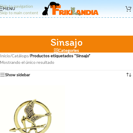
Skip to navigation
MENU
Skip to main content
Sinsajo
Categories
Inicio
/
Catálogo
/
Productos etiquetados “Sinsajo”
Mostrando el único resultado
Show sidebar