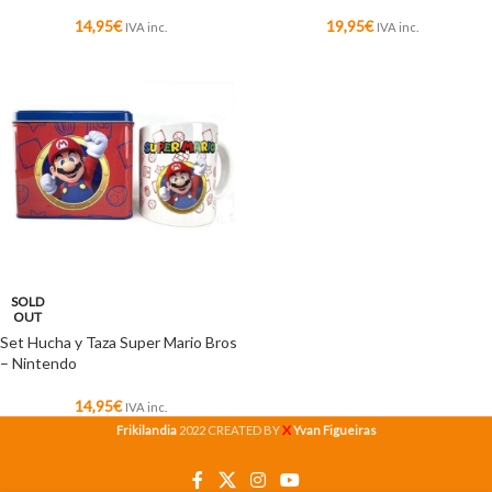
14,95
€
19,95
€
IVA inc.
IVA inc.
SOLD
OUT
Set Hucha y Taza Super Mario Bros
– Nintendo
14,95
€
IVA inc.
X
Frikilandia
2022 CREATED BY
Yvan Figueiras