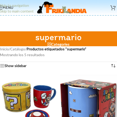
Skip to navigation
MENU
Skip to main content
supermario
Categories
Inicio
/
Catálogo
/
Productos etiquetados “supermario”
Mostrando los 5 resultados
Show sidebar