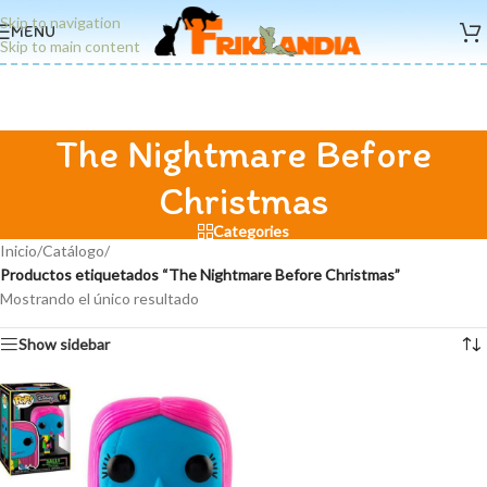
Skip to navigation
MENU
Skip to main content
The Nightmare Before
Christmas
Categories
Inicio
/
Catálogo
/
Productos etiquetados “The Nightmare Before Christmas”
Mostrando el único resultado
Show sidebar