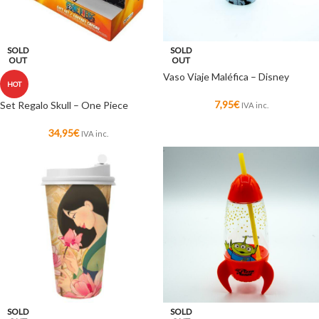
SOLD
SOLD
OUT
OUT
Vaso Viaje Maléfica – Disney
HOT
7,95
€
Set Regalo Skull – One Piece
IVA inc.
34,95
€
IVA inc.
SOLD
SOLD