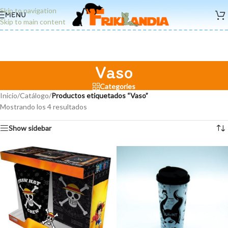
Skip to navigation
MENU
Skip to main content
Vaso
Categories
Inicio
/
Catálogo
/
Productos etiquetados “Vaso”
Mostrando los 4 resultados
Show sidebar