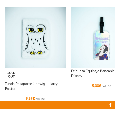
Etiqueta Equipaje Bancanie
SOLD
Disney
OUT
Funda Pasaporte Hedwig – Harry
5,00
€
IVA inc.
Potter
9,95
€
IVA inc.