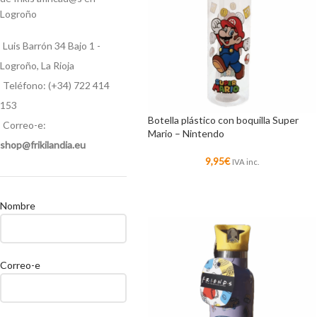
Logroño
Luis Barrón 34 Bajo 1 -
Logroño, La Rioja
Teléfono: (+34) 722 414
153
Botella plástico con boquilla Super
Correo-e:
Mario – Nintendo
shop@frikilandia.eu
9,95
€
IVA inc.
Nombre
Correo-e