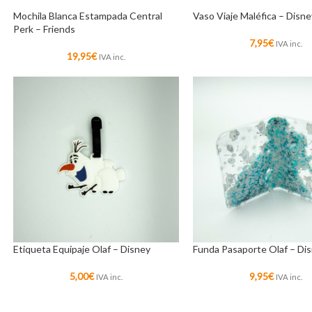
Mochila Blanca Estampada Central
Vaso Viaje Maléfica – Disne
Perk – Friends
7,95
€
IVA inc.
19,95
€
IVA inc.
Etiqueta Equipaje Olaf – Disney
Funda Pasaporte Olaf – Di
5,00
€
9,95
€
IVA inc.
IVA inc.