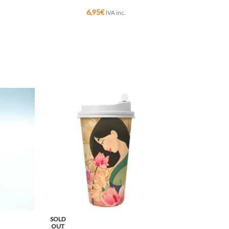
6,95
€
IVA inc.
SOLD
OUT