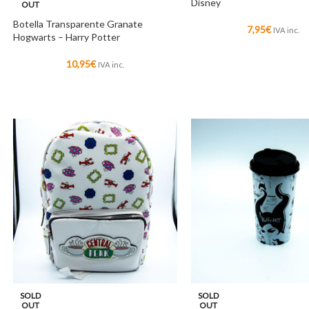
Disney
OUT
Botella Transparente Granate
7,95
€
IVA inc.
Hogwarts – Harry Potter
10,95
€
IVA inc.
SOLD
SOLD
OUT
OUT