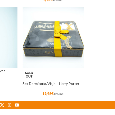
ves –
SOLD
OUT
Set Dormitorio/Viaje – Harry Potter
19,95
€
IVA inc.