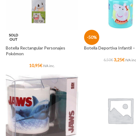
SOLD
-50%
OUT
Botella Rectangular Personajes
Botella Deportiva Infantil 
Pokémon
3,25
€
6,50
€
IVA inc
10,95
€
IVA inc.