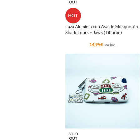
OUT
HOT
Taza Aluminio con Asa de Mosquetón
Shark Tours – Jaws (Tiburón)
14,95
€
IVA inc.
SOLD
OUT