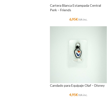
Cartera Blanca Estampada Central
Perk – Friends
6,95
€
IVA inc.
Candado para Equipaje Olaf – Disney
4,95
€
IVA inc.