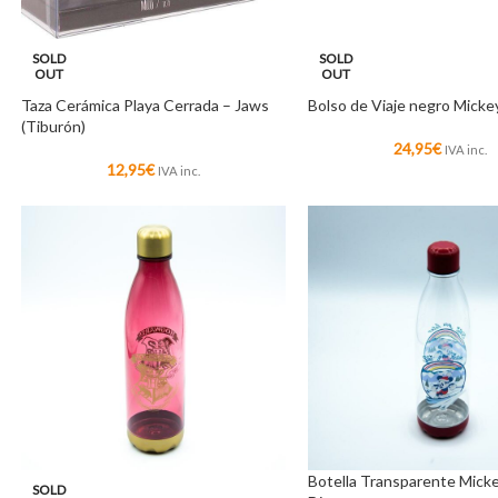
SOLD
SOLD
OUT
OUT
Taza Cerámica Playa Cerrada – Jaws
Bolso de Viaje negro Micke
(Tiburón)
24,95
€
IVA inc.
12,95
€
IVA inc.
Botella Transparente Mick
SOLD