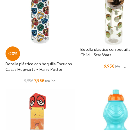
Botella plástico con boquil
-20%
Child – Star Wars
Botella plástico con boquilla Escudos
9,95
€
IVA inc.
Casas Hogwarts – Harry Potter
7,95
€
9,95
€
IVA inc.