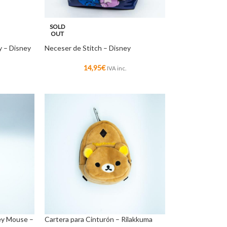
SOLD
OUT
y – Disney
Neceser de Stitch – Disney
14,95
€
IVA inc.
ey Mouse –
Cartera para Cinturón – Rilakkuma