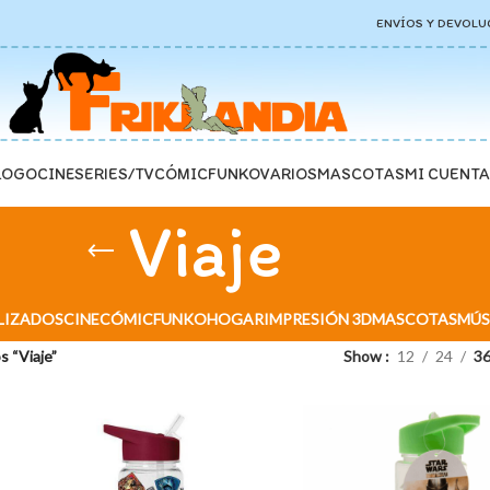
ENVÍOS Y DEVOLU
LOGO
CINE
SERIES/TV
CÓMIC
FUNKO
VARIOS
MASCOTAS
MI CUENTA
Viaje
LIZADOS
CINE
CÓMIC
FUNKO
HOGAR
IMPRESIÓN 3D
MASCOTAS
MÚS
 “Viaje”
Show
12
24
3