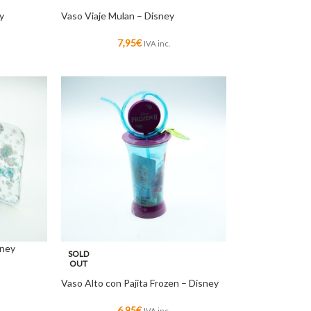
y
Vaso Viaje Mulan – Disney
7,95
€
IVA inc.
sney
SOLD
OUT
Vaso Alto con Pajita Frozen – Disney
6,95
€
IVA inc.