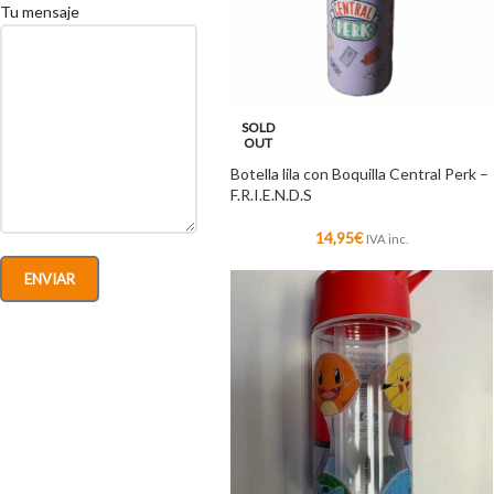
Tu mensaje
SOLD
OUT
Botella lila con Boquilla Central Perk –
F.R.I.E.N.D.S
14,95
€
IVA inc.