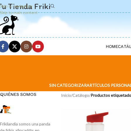
Tu Tienda Friki
Skip to navigation
Skip to main content
HOME
CATÁ
SIN CATEGORIZAR
ARTÍCULOS PERSONA
QUIÉNES SOMOS
Inicio
/
Catálogo
/
Productos etiquetados
Frikilandia somos una panda
de frikis afincad@s en