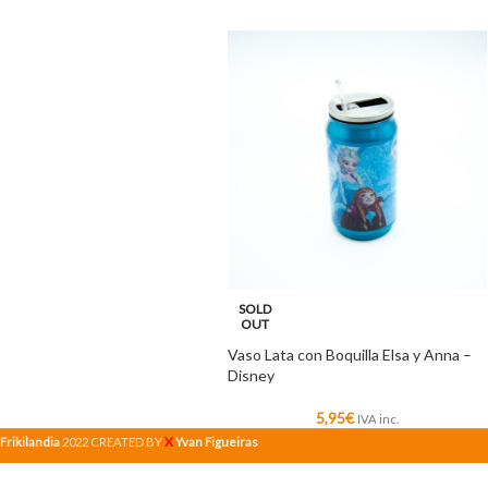
SOLD
OUT
Vaso Lata con Boquilla Elsa y Anna –
Disney
5,95
€
IVA inc.
X
Frikilandia
2022 CREATED BY
Yvan Figueiras