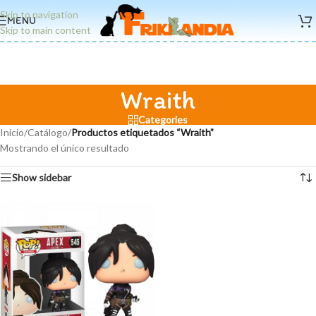
Skip to navigation
MENU
Skip to main content
Wraith
Categories
Inicio
/
Catálogo
/
Productos etiquetados “Wraith”
Mostrando el único resultado
Show sidebar