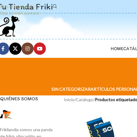
Tu Tienda Friki
Skip to navigation
Skip to main content
HOME
CATÁ
SIN CATEGORIZAR
ARTÍCULOS PERSONA
QUIÉNES SOMOS
Inicio
/
Catálogo
/
Productos etiquetado
Frikilandia somos una panda
de frikis afincad@s en