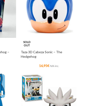
SOLD
OUT
ehog –
Taza 3D Cabeza Sonic – The
Hedgehog
16,95
€
IVA inc.