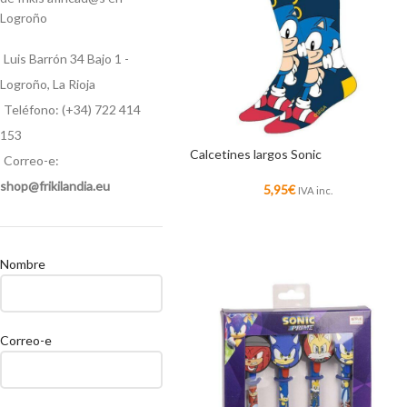
Logroño
Luis Barrón 34 Bajo 1 -
Logroño, La Rioja
Teléfono: (+34) 722 414
153
Calcetines largos Sonic
Correo-e:
shop@frikilandia.eu
5,95
€
IVA inc.
Nombre
Correo-e