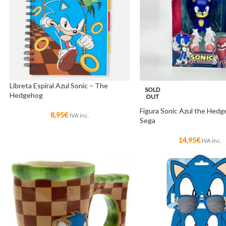
Libreta Espiral Azul Sonic – The
SOLD
Hedgehog
OUT
Figura Sonic Azul the Hedg
8,95
€
IVA inc.
Sega
14,95
€
IVA inc.