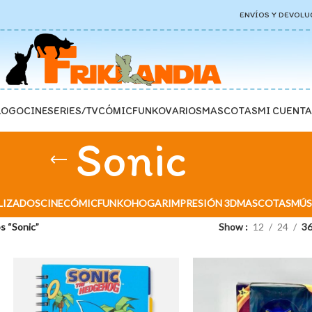
ENVÍOS Y DEVOLU
LOGO
CINE
SERIES/TV
CÓMIC
FUNKO
VARIOS
MASCOTAS
MI CUENTA
Sonic
LIZADOS
CINE
CÓMIC
FUNKO
HOGAR
IMPRESIÓN 3D
MASCOTAS
MÚS
s “Sonic”
Show
12
24
3