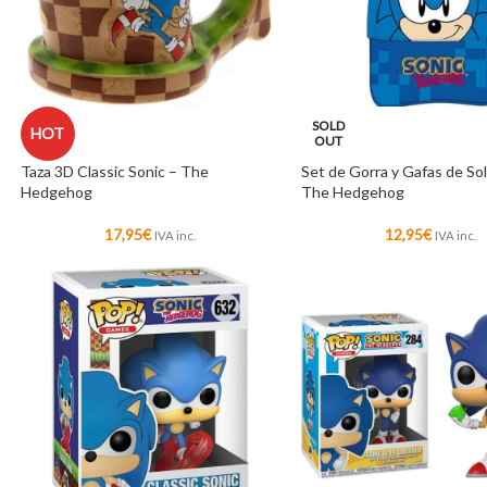
SOLD
HOT
OUT
Taza 3D Classic Sonic – The
Set de Gorra y Gafas de Sol
Hedgehog
The Hedgehog
17,95
€
12,95
€
IVA inc.
IVA inc.